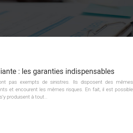
ante : les garanties indispensables
ont pas exempts de sinistres. Ils disposent des mêmes
nts et encourent les mêmes risques. En fait, il est possible
s’y produisent à tout…