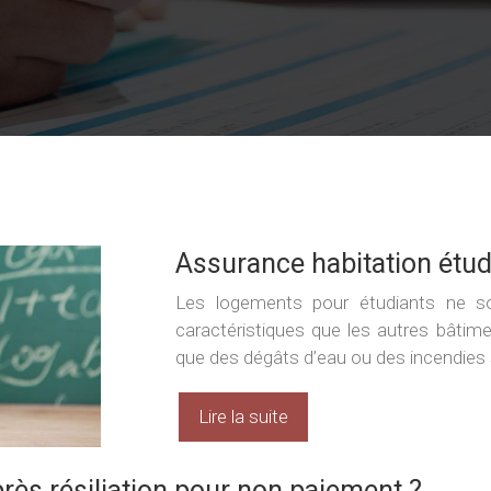
Assurance habitation étudi
Les logements pour étudiants ne s
caractéristiques que les autres bâtime
que des dégâts d’eau ou des incendies 
Lire la suite
ès résiliation pour non paiement ?